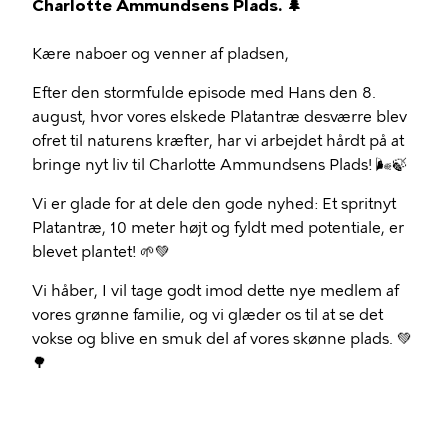
Charlotte Ammundsens Plads. 🌲
Kære naboer og venner af pladsen,
Efter den stormfulde episode med Hans den 8.
august, hvor vores elskede Platantræ desværre blev
ofret til naturens kræfter, har vi arbejdet hårdt på at
bringe nyt liv til Charlotte Ammundsens Plads! 🌬️🍃
Vi er glade for at dele den gode nyhed: Et spritnyt
Platantræ, 10 meter højt og fyldt med potentiale, er
blevet plantet! 🌱💚
Vi håber, I vil tage godt imod dette nye medlem af
vores grønne familie, og vi glæder os til at se det
vokse og blive en smuk del af vores skønne plads. 💚
🌳