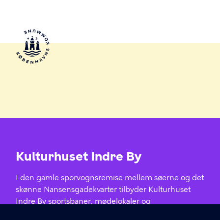
Kulturhuset Indre By
I den gamle sporvognsremise mellem søerne og det
skønne Nansensgadekvarter tilbyder Kulturhuset
Indre By sportsbaner, mødelokaler og
kulturarrangementer med fokus på bæredygtighed,