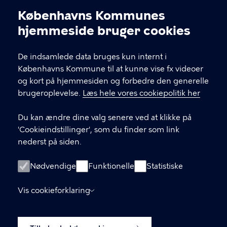
bevægelse og naboskab.
Københavns Kommunes
Cookieindstillinger
hjemmeside bruger cookies
KONTAKT
De indsamlede data bruges kun internt i
Charlotte Ammundsens Plads 3
Københavns Kommune til at kunne vise fx videoer
Kiby@kk.dk
og kort på hjemmesiden og forbedre den generelle
brugeroplevelse.
Læs hele vores cookiepolitik her
Du kan ændre dine valg senere ved at klikke på
LINKS
'Cookieindstillinger', som du finder som link
nederst på siden.
Følg os på Facebook
Følg os på Instagram
Nødvendige
Funktionelle
Statistiske
Tilmeld dig vores nyhedsbrev
Vis cookieforklaring
Tilgængelighedserklæring