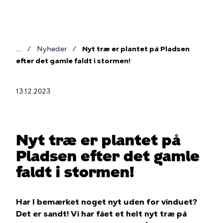
Gå
til
hovedindhold
Nyheder
Nyt træ er plantet på Pladsen
Brødkrumme
efter det gamle faldt i stormen!
13.12.2023
Nyt træ er plantet på
Pladsen efter det gamle
faldt i stormen!
Har I bemærket noget nyt uden for vinduet?
Det er sandt! Vi har fået et helt nyt træ på