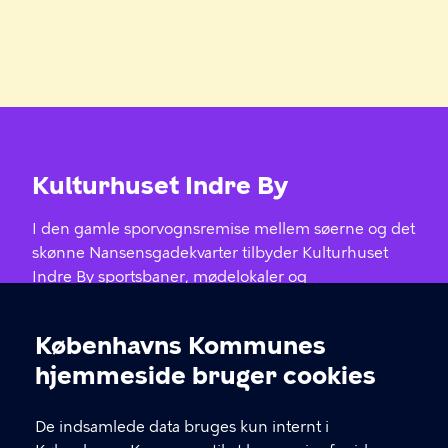
Kulturhuset Indre By
I den gamle sporvognsremise mellem søerne og det
skønne Nansensgadekvarter tilbyder Kulturhuset
Indre By sportsbaner, mødelokaler og
kulturarrangementer med fokus på bæredygtighed,
bevægelse og naboskab.
Københavns Kommunes
Cookieindstillinger
hjemmeside bruger cookies
KONTAKT
De indsamlede data bruges kun internt i
Charlotte Ammundsens Plads 3