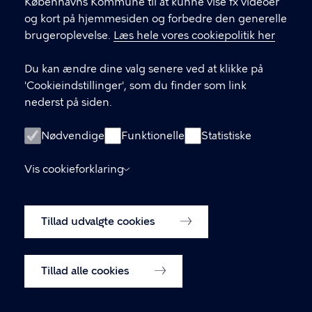
Københavns Kommune til at kunne vise fx videoer
Kiby@kk.dk
og kort på hjemmesiden og forbedre den generelle
brugeroplevelse.
Læs hele vores cookiepolitik her
Du kan ændre dine valg senere ved at klikke på
LINKS
'Cookieindstillinger', som du finder som link
nederst på siden.
Følg os på Facebook
Følg os på Instagram
Nødvendige
Funktionelle
Statistiske
Tilmeld dig vores nyhedsbrev
Vis cookieforklaring
Tilgængelighedserklæring
Tillad udvalgte cookies
Cookiepolitik
Cookieindstillinger
Tillad alle cookies