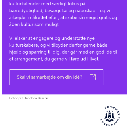
kulturkalender med særligt fokus på
bæredygtighed, bevægelse og naboskab – og vi
arbejder målrettet efter, at skabe så meget gratis og
åben kultur som muligt.
Vi elsker at engagere og understøtte nye
kulturskabere, og vi tilbyder derfor gerne både
hjælp og sparring til dig, der går med en god idé til
et arrangement, du gerne vil føre ud i livet.
Skal vi samarbejde om din idé?
Fotograf
Teodora Basaric