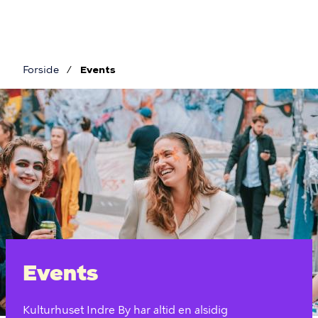
Gå
til
hovedindhold
Forside
Events
Brødkrumme
Events
Events
Kulturhuset Indre By har altid en alsidig