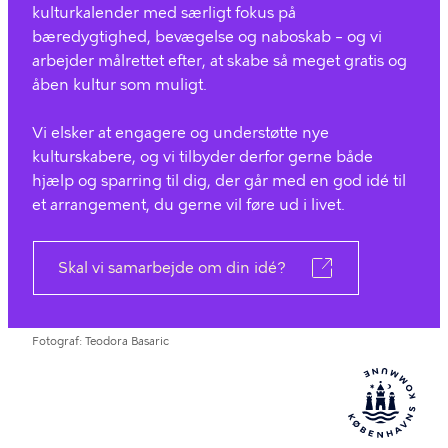
kulturkalender med særligt fokus på
bæredygtighed, bevægelse og naboskab – og vi
arbejder målrettet efter, at skabe så meget gratis og
åben kultur som muligt.
Vi elsker at engagere og understøtte nye
kulturskabere, og vi tilbyder derfor gerne både
hjælp og sparring til dig, der går med en god idé til
et arrangement, du gerne vil føre ud i livet.
Skal vi samarbejde om din idé?
Fotograf
Teodora Basaric