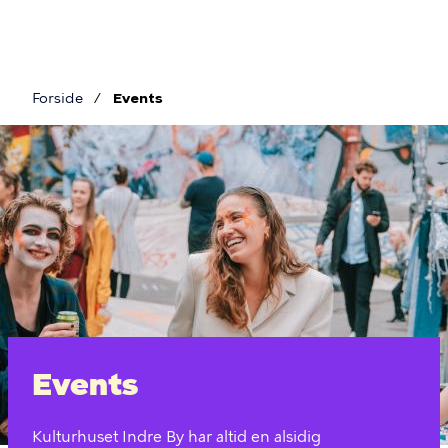
Gå
til
hovedindhold
Forside
Events
Brødkrumme
Events
Events
Kulturhuset Indre By har altid en alsidig