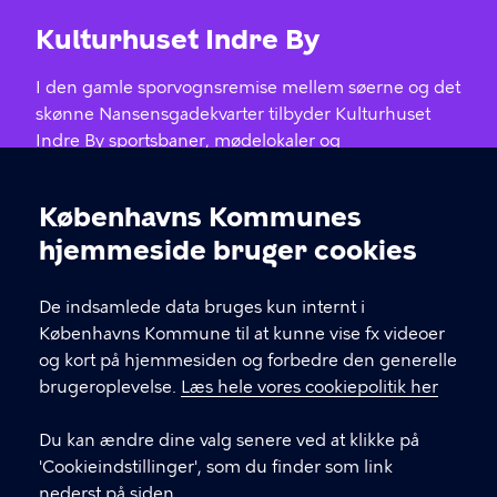
Kulturhuset Indre By
I den gamle sporvognsremise mellem søerne og det
skønne Nansensgadekvarter tilbyder Kulturhuset
Indre By sportsbaner, mødelokaler og
kulturarrangementer med fokus på bæredygtighed,
bevægelse og naboskab.
Københavns Kommunes
Cookieindstillinger
hjemmeside bruger cookies
KONTAKT
De indsamlede data bruges kun internt i
Charlotte Ammundsens Plads 3
Københavns Kommune til at kunne vise fx videoer
Kiby@kk.dk
og kort på hjemmesiden og forbedre den generelle
brugeroplevelse.
Læs hele vores cookiepolitik her
Du kan ændre dine valg senere ved at klikke på
LINKS
'Cookieindstillinger', som du finder som link
nederst på siden.